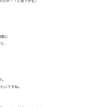
たのか・・と思うかも）
検索に
で、
が。
りたいですね。